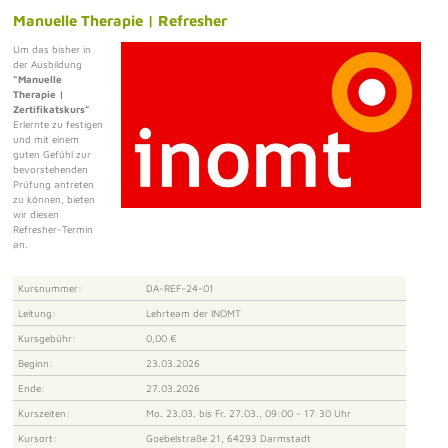
Manuelle Therapie | Refresher
Um das bisher in
der Ausbildung
“Manuelle
Therapie |
Zertifikatskurs”
Erlernte zu festigen
und mit einem
guten Gefühl zur
bevorstehenden
Prüfung antreten
zu können, bieten
wir diesen
Refresher-Termin
an.
Kursnummer:
DA-REF-24-01
Leitung:
Lehrteam der INOMT
Kursgebühr:
0,00 €
Beginn:
23.03.2026
Ende:
27.03.2026
Kurszeiten:
Mo. 23.03. bis Fr. 27.03., 09:00 - 17:30 Uhr
Kursort:
Goebelstraße 21, 64293 Darmstadt