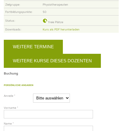
Zielgruppe:
Physiotherapeuten
Fortbildungspunkte:
50
Status:
freie Plätze
Downloads:
Kurs als PDF herunterladen
WEITERE TERMINE
WEITERE KURSE DIESES DOZENTEN
Buchung
PERSÖNLICHE ANGABEN
Anrede
*
Vorname
*
Name
*