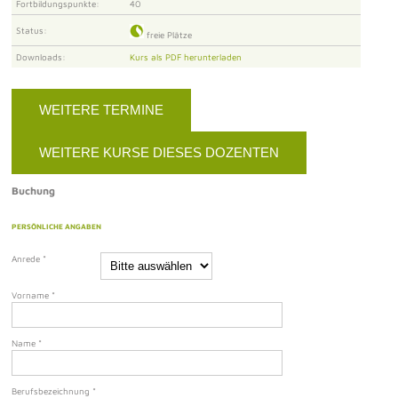
Fortbildungspunkte:
40
Status:
freie Plätze
Downloads:
Kurs als PDF herunterladen
WEITERE TERMINE
WEITERE KURSE DIESES DOZENTEN
Buchung
PERSÖNLICHE ANGABEN
Anrede
*
Vorname
*
Name
*
Berufsbezeichnung
*