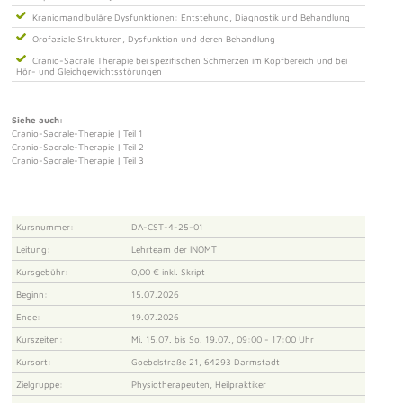
Kraniomandibuläre Dysfunktionen: Entstehung, Diagnostik und Behandlung
Orofaziale Strukturen, Dysfunktion und deren Behandlung
Cranio-Sacrale Therapie bei spezifischen Schmerzen im Kopfbereich und bei
Hör- und Gleichgewichtsstörungen
Siehe auch:
Cranio-Sacrale-Therapie | Teil 1
Cranio-Sacrale-Therapie | Teil 2
Cranio-Sacrale-Therapie | Teil 3
Kursnummer:
DA-CST-4-25-01
Leitung:
Lehrteam der INOMT
Kursgebühr:
0,00 € inkl. Skript
Beginn:
15.07.2026
Ende:
19.07.2026
Kurszeiten:
Mi. 15.07. bis So. 19.07., 09:00 - 17:00 Uhr
Kursort:
Goebelstraße 21, 64293 Darmstadt
Zielgruppe:
Physiotherapeuten, Heilpraktiker