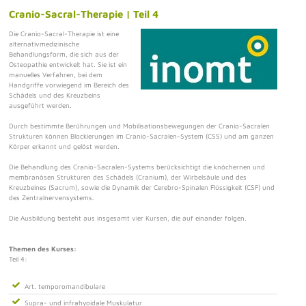
Cranio-Sacral-Therapie | Teil 4
Die Cranio-Sacral-Therapie ist eine
alternativmedizinische
Behandlungsform, die sich aus der
Osteopathie entwickelt hat. Sie ist ein
manuelles Verfahren, bei dem
Handgriffe vorwiegend im Bereich des
Schädels und des Kreuzbeins
ausgeführt werden.
Durch bestimmte Berührungen und Mobilisationsbewegungen der Cranio-Sacralen
Strukturen können Blockierungen im Cranio-Sacralen-System (CSS) und am ganzen
Körper erkannt und gelöst werden.
Die Behandlung des Cranio-Sacralen-Systems berücksichtigt die knöchernen und
membranösen Strukturen des Schädels (Cranium), der Wirbelsäule und des
Kreuzbeines (Sacrum), sowie die Dynamik der Cerebro-Spinalen Flüssigkeit (CSF) und
des Zentralnervensystems.
Die Ausbildung besteht aus insgesamt vier Kursen, die auf einander folgen.
Themen des Kurses:
Teil 4:
Art. temporomandibulare
Supra- und infrahyoidale Muskulatur