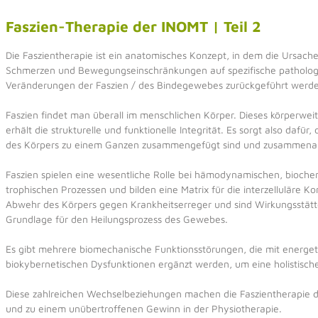
Faszien-Therapie der INOMT | Teil 2
Die Faszientherapie ist ein anatomisches Konzept, in dem die Ursache
Schmerzen und Bewegungseinschränkungen auf spezifische patholog
Veränderungen der Faszien / des Bindegewebes zurückgeführt werd
Faszien findet man überall im menschlichen Körper. Dieses körperwei
erhält die strukturelle und funktionelle Integrität. Es sorgt also dafür, 
des Körpers zu einem Ganzen zusammengefügt sind und zusammenar
Faszien spielen eine wesentliche Rolle bei hämodynamischen, bioch
trophischen Prozessen und bilden eine Matrix für die interzelluläre 
Abwehr des Körpers gegen Krankheitserreger und sind Wirkungsstätt
Grundlage für den Heilungsprozess des Gewebes.
Es gibt mehrere biomechanische Funktionsstörungen, die mit energet
biokybernetischen Dysfunktionen ergänzt werden, um eine holistisch
Diese zahlreichen Wechselbeziehungen machen die Faszientherapie 
und zu einem unübertroffenen Gewinn in der Physiotherapie.