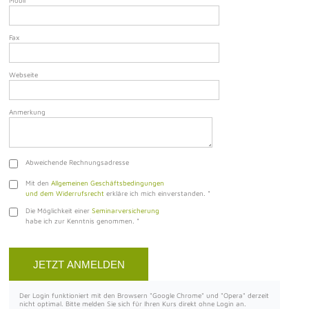
Mobil
Fax
Webseite
Anmerkung
Abweichende Rechnungsadresse
Mit den
Allgemeinen Geschäftsbedingungen
und dem Widerrufsrecht
erkläre ich mich einverstanden.
*
Die Möglichkeit einer
Seminarversicherung
habe ich zur Kenntnis genommen.
*
Der Login funktioniert mit den Browsern "Google Chrome" und "Opera" derzeit
nicht optimal. Bitte melden Sie sich für Ihren Kurs direkt ohne Login an.