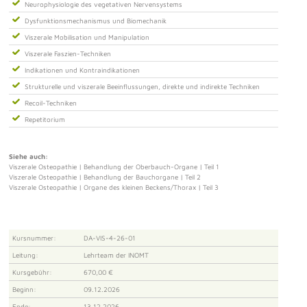
Neurophysiologie des vegetativen Nervensystems
Dysfunktionsmechanismus und Biomechanik
Viszerale Mobilisation und Manipulation
Viszerale Faszien-Techniken
Indikationen und Kontraindikationen
Strukturelle und viszerale Beeinflussungen, direkte und indirekte Techniken
Recoil-Techniken
Repetitorium
Siehe auch:
Viszerale Osteopathie | Behandlung der Oberbauch-Organe | Teil 1
Viszerale Osteopathie | Behandlung der Bauchorgane | Teil 2
Viszerale Osteopathie | Organe des kleinen Beckens/Thorax | Teil 3
Kursnummer:
DA-VIS-4-26-01
Leitung:
Lehrteam der INOMT
Kursgebühr:
670,00 €
Beginn:
09.12.2026
Ende:
13.12.2026