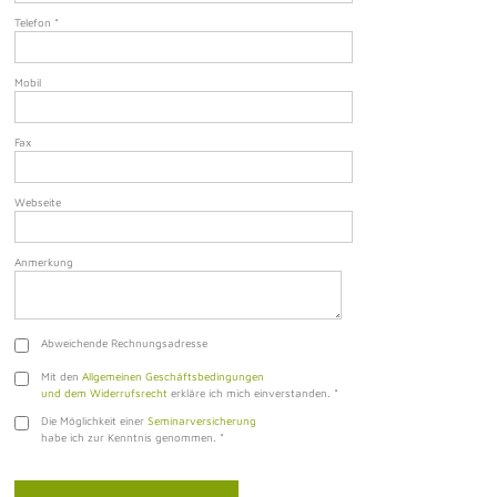
Telefon
*
Mobil
Fax
Webseite
Anmerkung
Abweichende Rechnungsadresse
Mit den
Allgemeinen Geschäftsbedingungen
und dem Widerrufsrecht
erkläre ich mich einverstanden.
*
Die Möglichkeit einer
Seminarversicherung
habe ich zur Kenntnis genommen.
*