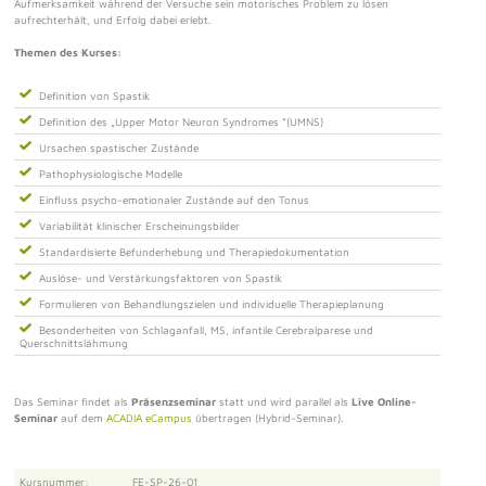
Aufmerksamkeit während der Versuche sein motorisches Problem zu lösen
aufrechterhält, und Erfolg dabei erlebt.
Themen des Kurses:
Definition von Spastik
Definition des „Upper Motor Neuron Syndromes “(UMNS)
Ursachen spastischer Zustände
Pathophysiologische Modelle
Einfluss psycho-emotionaler Zustände auf den Tonus
Variabilität klinischer Erscheinungsbilder
Standardisierte Befunderhebung und Therapiedokumentation
Auslöse- und Verstärkungsfaktoren von Spastik
Formulieren von Behandlungszielen und individuelle Therapieplanung
Besonderheiten von Schlaganfall, MS, infantile Cerebralparese und
Querschnittslähmung
Das Seminar findet als
Präsenzseminar
statt und wird parallel als
Live Online-
Seminar
auf dem
ACADIA eCampus
übertragen (Hybrid-Seminar).
Kursnummer:
FE-SP-26-01