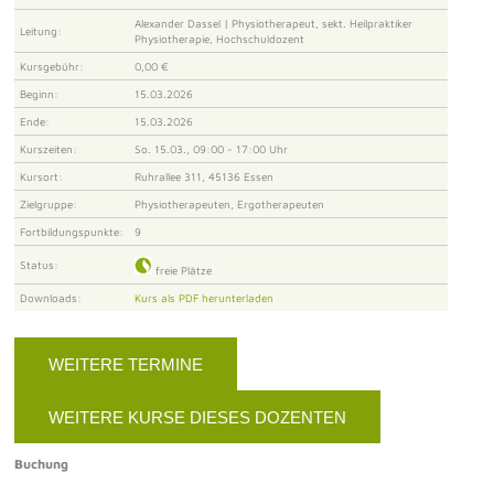
Alexander Dassel | Physiotherapeut, sekt. Heilpraktiker
Leitung:
Physiotherapie, Hochschuldozent
Kursgebühr:
0,00 €
Beginn:
15.03.2026
Ende:
15.03.2026
Kurszeiten:
So. 15.03., 09:00 - 17:00 Uhr
Kursort:
Ruhrallee 311, 45136 Essen
Zielgruppe:
Physiotherapeuten, Ergotherapeuten
Fortbildungspunkte:
9
Status:
freie Plätze
Downloads:
Kurs als PDF herunterladen
WEITERE TERMINE
WEITERE KURSE DIESES DOZENTEN
Buchung