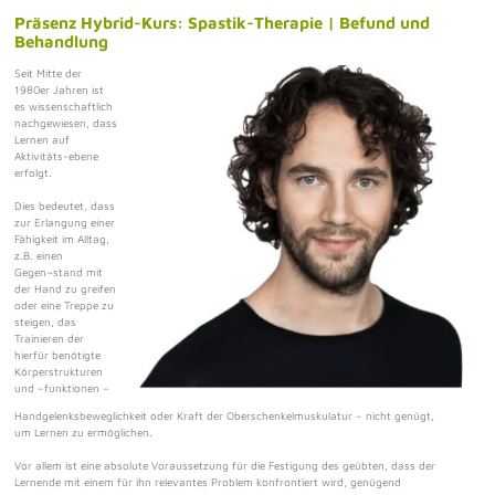
Präsenz Hybrid-Kurs: Spastik-Therapie | Befund und
Behandlung
Seit Mitte der
1980er Jahren ist
es wissenschaftlich
nachgewiesen, dass
Lernen auf
Aktivitäts-ebene
erfolgt.
Dies bedeutet, dass
zur Erlangung einer
Fähigkeit im Alltag,
z.B. einen
Gegen¬stand mit
der Hand zu greifen
oder eine Treppe zu
steigen, das
Trainieren der
hierfür benötigte
Körperstrukturen
und –funktionen –
Handgelenksbeweglichkeit oder Kraft der Oberschenkelmuskulatur – nicht genügt,
um Lernen zu ermöglichen.
Vor allem ist eine absolute Voraussetzung für die Festigung des geübten, dass der
Lernende mit einem für ihn relevantes Problem konfrontiert wird, genügend