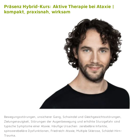
Präsenz Hybrid-Kurs: Aktive Therapie bei Ataxie |
kompakt, praxisnah, wirksam
Bewegungsstörungen, unsicherer Gang, Schwindel und Gleichgewichtsstörungen,
Zielungenauigkeit, Störungen der Augenbewegung und erhöhte Sturzgefahr sind
typische Symptome einer Ataxie. Häufige Ursachen: zerebelläre Infarkte,
spinozerebelläre Dysfunktionen, Friedreich-Ataxie, Multiple Sklerose, Schädel-Hirn-
Trauma.