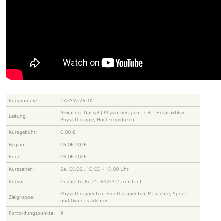
Kursnummer:
DA-ATA-26-01
Alexander Dassel | Physiotherapeut, sekt. Heilpraktiker
Leitung:
Physiotherapie, Hochschuldozent
Kursgebühr:
0,00 €
Beginn:
06.06.2026
Ende:
06.06.2026
Kurszeiten:
Sa. 06.06., 10:00 - 18:00 Uhr
Kursort:
Goebelstraße 21, 64293 Darmstadt
Physiotherapeuten, Ergotherapeuten, Masseure, Sport-
Zielgruppe:
und Gymnastiklehrer
Fortbildungspunkte:
9