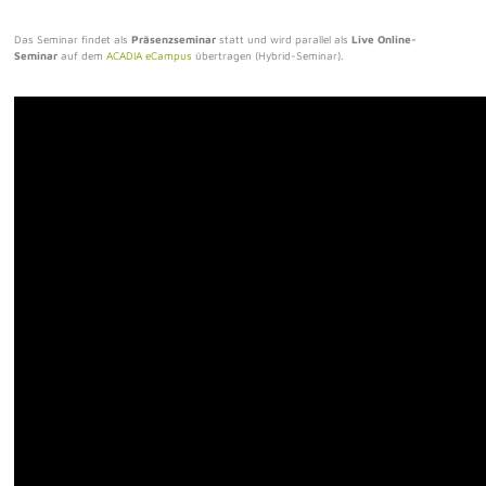
Das Seminar findet als
Präsenzseminar
statt und wird parallel als
Live Online-
Seminar
auf dem
ACADIA eCampus
übertragen (Hybrid-Seminar).