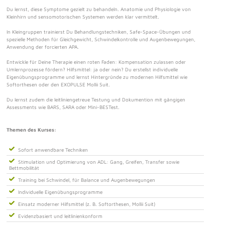
Du lernst, diese Symptome gezielt zu behandeln. Anatomie und Physiologie von
Kleinhirn und sensomotorischen Systemen werden klar vermittelt.
In Kleingruppen trainierst Du Behandlungstechniken, Safe-Space-Übungen und
spezielle Methoden für Gleichgewicht, Schwindelkontrolle und Augenbewegungen,
Anwendung der forcierten APA.
Entwickle für Deine Therapie einen roten Faden: Kompensation zulassen oder
Umlernprozesse fördern? Hilfsmittel: ja oder nein? Du erstellst individuelle
Eigenübungsprogramme und lernst Hintergründe zu modernen Hilfsmittel wie
Softorthesen oder den EXOPULSE Mollii Suit.
Du lernst zudem die leitliniengetreue Testung und Dokumention mit gängigen
Assessments wie BARS, SARA oder Mini-BESTest.
Themen des Kurses:
Sofort anwendbare Techniken
Stimulation und Optimierung von ADL: Gang, Greifen, Transfer sowie
Bettmobilität
Training bei Schwindel, für Balance und Augenbewegungen
Individuelle Eigenübungsprogramme
Einsatz moderner Hilfsmittel (z. B. Softorthesen, Mollii Suit)
Evidenzbasiert und leitlinienkonform