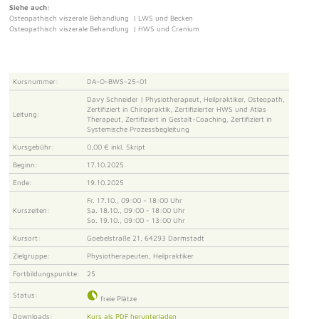
Siehe auch:
Osteopathisch viszerale Behandlung | LWS und Becken
Osteopathisch viszerale Behandlung | HWS und Cranium
Kursnummer:
DA-O-BWS-25-01
Davy Schneider | Physiotherapeut, Heilpraktiker, Osteopath,
Zertifiziert in Chiropraktik, Zertifizierter HWS und Atlas
Leitung:
Therapeut, Zertifiziert in Gestalt-Coaching, Zertifiziert in
Systemische Prozessbegleitung
Kursgebühr:
0,00 € inkl. Skript
Beginn:
17.10.2025
Ende:
19.10.2025
Fr. 17.10., 09:00 - 18:00 Uhr
Kurszeiten:
Sa. 18.10., 09:00 - 18:00 Uhr
So. 19.10., 09:00 - 13:00 Uhr
Kursort:
Goebelstraße 21, 64293 Darmstadt
Zielgruppe:
Physiotherapeuten, Heilpraktiker
Fortbildungspunkte:
25
Status:
freie Plätze
Downloads:
Kurs als PDF herunterladen