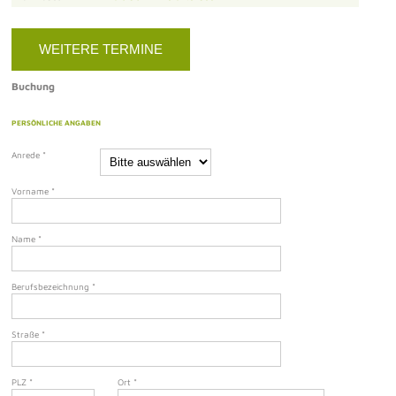
WEITERE TERMINE
Buchung
PERSÖNLICHE ANGABEN
Anrede
*
Vorname
*
Name
*
Berufsbezeichnung
*
Straße
*
PLZ
*
Ort
*