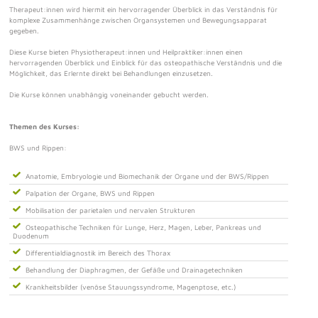
Therapeut:innen wird hiermit ein hervorragender Überblick in das Verständnis für
komplexe Zusammenhänge zwischen Organsystemen und Bewegungsapparat
gegeben.
Diese Kurse bieten Physiotherapeut:innen und Heilpraktiker:innen einen
hervorragenden Überblick und Einblick für das osteopathische Verständnis und die
Möglichkeit, das Erlernte direkt bei Behandlungen einzusetzen.
Die Kurse können unabhängig voneinander gebucht werden.
Themen des Kurses:
BWS und Rippen:
Anatomie, Embryologie und Biomechanik der Organe und der BWS/Rippen
Palpation der Organe, BWS und Rippen
Mobilisation der parietalen und nervalen Strukturen
Osteopathische Techniken für Lunge, Herz, Magen, Leber, Pankreas und
Duodenum
Differentialdiagnostik im Bereich des Thorax
Behandlung der Diaphragmen, der Gefäße und Drainagetechniken
Krankheitsbilder (venöse Stauungssyndrome, Magenptose, etc.)