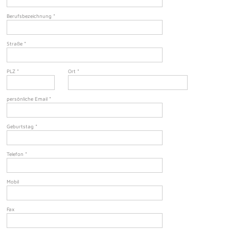
Berufsbezeichnung
*
Straße
*
PLZ
*
Ort
*
persönliche Email
*
Geburtstag
*
Telefon
*
Mobil
Fax