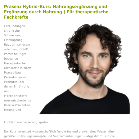
Präsenz Hybrid-Kurs: Nahrungsergänzung und
Ergänzung durch Nahrung | Für therapeutische
Fachkräfte
Entzündungen,
chronische
Schmerzen,
Erschöpfung,
Reizdarmsyndrom
oder Long COVID:
Immer häufiger
begegnen
therapeutische
Fachkräfte in ihrem
Praxisalltag
Patientinnen und
Patienten, bei
denen Ernährung
und
Mikronährstoffe
eine entscheidende
Rolle in Prävention,
Heilung und
Funktionsverbesserung spielen.
Der Kurs vermittelt wissenschaftlich fundiertes und praxisnahes Wissen über
gezielte Ernährungskonzepte und Supplementierungen – abgestimmt auf die