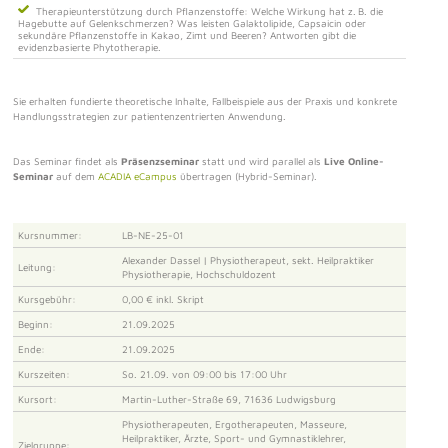
Therapieunterstützung durch Pflanzenstoffe: Welche Wirkung hat z. B. die
Hagebutte auf Gelenkschmerzen? Was leisten Galaktolipide, Capsaicin oder
sekundäre Pflanzenstoffe in Kakao, Zimt und Beeren? Antworten gibt die
evidenzbasierte Phytotherapie.
Sie erhalten fundierte theoretische Inhalte, Fallbeispiele aus der Praxis und konkrete
Handlungsstrategien zur patientenzentrierten Anwendung.
Das Seminar findet als
Präsenzseminar
statt und wird parallel als
Live Online-
Seminar
auf dem
ACADIA eCampus
übertragen (Hybrid-Seminar).
Kursnummer:
LB-NE-25-01
Alexander Dassel | Physiotherapeut, sekt. Heilpraktiker
Leitung:
Physiotherapie, Hochschuldozent
Kursgebühr:
0,00 € inkl. Skript
Beginn:
21.09.2025
Ende:
21.09.2025
Kurszeiten:
So. 21.09. von 09:00 bis 17:00 Uhr
Kursort:
Martin-Luther-Straße 69, 71636 Ludwigsburg
Physiotherapeuten, Ergotherapeuten, Masseure,
Heilpraktiker, Ärzte, Sport- und Gymnastiklehrer,
Zielgruppe: