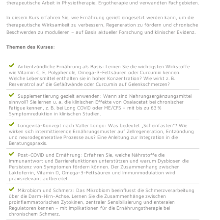
therapeutische Arbeit in Physiotherapie, Ergotherapie und verwandten Fachgebieten.
In diesem Kurs erfahren Sie, wie Ernährung gezielt eingesetzt werden kann, um die
therapeutische Wirksamkeit zu verbessern, Regeneration zu fördern und chronische
Beschwerden zu modulieren – auf Basis aktueller Forschung und klinischer Evidenz.
Themen des Kurses:
Antientzündliche Ernährung als Basis: Lernen Sie die wichtigsten Wirkstoffe
wie Vitamin C, E, Polyphenole, Omega-3-Fettsäuren oder Curcumin kennen.
Welche Lebensmittel enthalten sie in hoher Konzentration? Wie wirkt z. B.
Resveratrol auf die Gefäßwände oder Curcumin auf Gelenkschmerzen?
Supplementierung gezielt anwenden: Wann sind Nahrungsergänzungsmittel
sinnvoll? Sie lernen u. a. die klinischen Effekte von Oxalacetat bei chronischer
Fatigue kennen, z. B. bei Long COVID oder ME/CFS – mit bis zu 63 %
Symptomreduktion in klinischen Studien.
Longevità-Konzept nach Valter Longo: Was bedeutet „Scheinfasten“? Wie
wirken sich intermittierende Ernährungsmuster auf Zellregeneration, Entzündung
und neurodegenerative Prozesse aus? Eine Anleitung zur Integration in die
Beratungspraxis.
Post-COVID und Ernährung: Erfahren Sie, welche Nährstoffe die
Immunantwort und Barrierefunktionen unterstützen und warum Dysbiosen die
Persistenz von Symptomen fördern können. Der Zusammenhang zwischen
Laktoferrin, Vitamin D, Omega-3-Fettsäuren und Immunmodulation wird
praxisrelevant aufbereitet.
Mikrobiom und Schmerz: Das Mikrobiom beeinflusst die Schmerzverarbeitung
über die Darm-Hirn-Achse. Lernen Sie die Zusammenhänge zwischen
proinflammatorischen Zytokinen, zentraler Sensibilisierung und enteralen
Regulatoren kennen – mit Implikationen für die Ernährungstherapie bei
chronischem Schmerz.