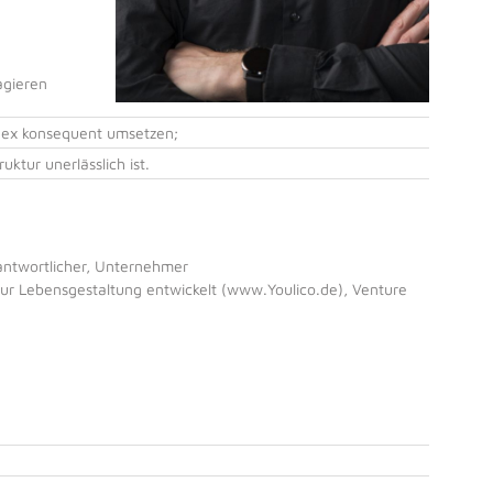
agieren
dex konsequent umsetzen;
ruktur unerlässlich ist.
antwortlicher, Unternehmer
zur Lebensgestaltung entwickelt (www.Youlico.de), Venture