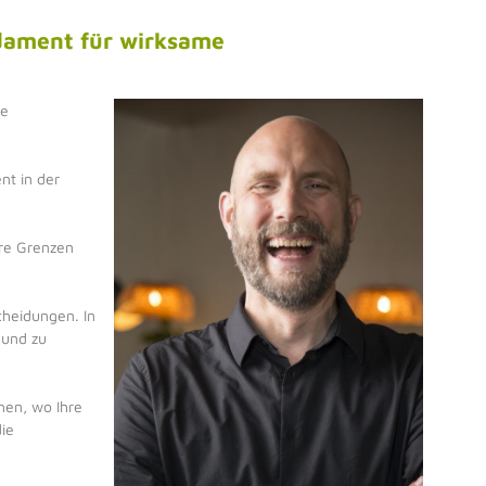
ndament für wirksame
le
nt in der
hre Grenzen
cheidungen. In
 und zu
nen, wo Ihre
die