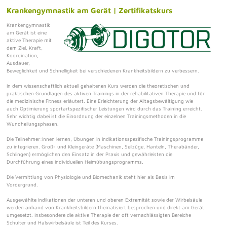
Krankengymnastik am Gerät | Zertifikatskurs
Krankengymnastik
am Gerät ist eine
aktive Therapie mit
dem Ziel, Kraft,
Koordination,
Ausdauer,
Beweglichkeit und Schnelligkeit bei verschiedenen Krankheitsbildern zu verbessern.
In dem wissenschaftlich aktuell gehaltenen Kurs werden die theoretischen und
praktischen Grundlagen des aktiven Trainings in der rehabilitativen Therapie und für
die medizinische Fitness erläutert. Eine Erleichterung der Alltagsbewältigung wie
auch Optimierung sportartspezifischer Leistungen wird durch das Training erreicht.
Sehr wichtig dabei ist die Einordnung der einzelnen Trainingsmethoden in die
Wundheilungsphasen.
Die Teilnehmer:innen lernen, Übungen in indikationsspezifische Trainingsprogramme
zu integrieren. Groß- und Kleingeräte (Maschinen, Seilzüge, Hanteln, Therabänder,
Schlingen) ermöglichen den Einsatz in der Praxis und gewährleisten die
Durchführung eines individuellen Heimübungsprogramms.
Die Vermittlung von Physiologie und Biomechanik steht hier als Basis im
Vordergrund.
Ausgewählte Indikationen der unteren und oberen Extremität sowie der Wirbelsäule
werden anhand von Krankheitsbildern thematisiert besprochen und direkt am Gerät
umgesetzt. Insbesondere die aktive Therapie der oft vernachlässigten Bereiche
Schulter und Halswirbelsäule ist Teil des Kurses.