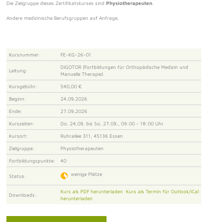
Die Zielgruppe dieses Zertifikatskurses sind
Physiotherapeuten
.
Andere medizinische Berufsgruppen auf Anfrage.
Kursnummer:
FE-KG-26-01
DIGOTOR (Fortbildungen für Orthopädische Medizin und
Leitung:
Manuelle Therapie)
Kursgebühr:
540,00 €
Beginn:
24.09.2026
Ende:
27.09.2026
Kurszeiten:
Do. 24.09. bis So. 27.09., 09:00 - 18:00 Uhr
Kursort:
Ruhrallee 311, 45136 Essen
Zielgruppe:
Physiotherapeuten
Fortbildungspunkte:
40
wenige Plätze
Status:
Kurs als PDF herunterladen
Kurs als Termin für Outlook/iCal
Downloads:
herunterladen