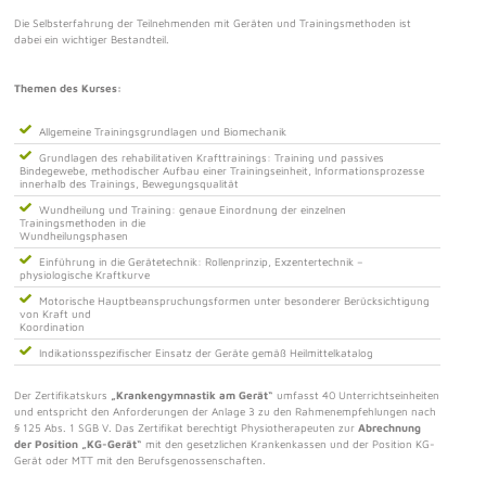
Die Selbsterfahrung der Teilnehmenden mit Geräten und Trainingsmethoden ist
dabei ein wichtiger Bestandteil.
Themen des Kurses:
Allgemeine Trainingsgrundlagen und Biomechanik
Grundlagen des rehabilitativen Krafttrainings: Training und passives
Bindegewebe, methodischer Aufbau einer Trainingseinheit, Informationsprozesse
innerhalb des Trainings, Bewegungsqualität
Wundheilung und Training: genaue Einordnung der einzelnen
Trainingsmethoden in die
Wundheilungsphasen
Einführung in die Gerätetechnik: Rollenprinzip, Exzentertechnik –
physiologische Kraftkurve
Motorische Hauptbeanspruchungsformen unter besonderer Berücksichtigung
von Kraft und
Koordination
Indikationsspezifischer Einsatz der Geräte gemäß Heilmittelkatalog
Der Zertifikatskurs
„Krankengymnastik am Gerät“
umfasst 40 Unterrichtseinheiten
und entspricht den Anforderungen der Anlage 3 zu den Rahmenempfehlungen nach
§ 125 Abs. 1 SGB V. Das Zertifikat berechtigt Physiotherapeuten zur
Abrechnung
der Position „KG-Gerät“
mit den gesetzlichen Krankenkassen und der Position KG-
Gerät oder MTT mit den Berufsgenossenschaften.